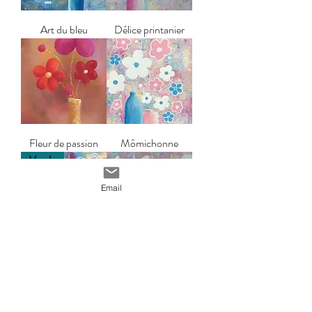
Art du bleu
Délice printanier
Fleur de passion
Mômichonne
Vendu
Email
Pouvoir de fleurs
Exubérance
Vendu