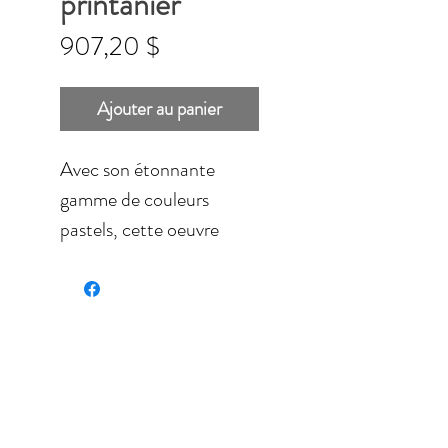
printanier
Prix
907,20 $
Ajouter au panier
Avec son étonnante
gamme de couleurs
pastels, cette oeuvre
acrylique nous rappelle le
printemps.
Intuitive, naïve et même
parfois amusante, cette
oeuvre dégage la joie.