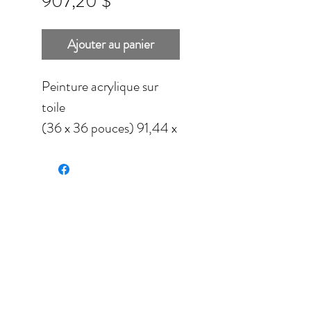
Prix
907,20 $
Ajouter au panier
Peinture acrylique sur
toile
(36 x 36 pouces) 91,44 x
91,44 cm
Finition verni mate vernie
Cette peinture est
vendue sans
encadrement.
À cause des besoins en
matière de transport,