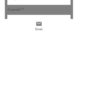
Courriel
Email
Sélectionnez un service
Donnez-moi plus de détails
Demander un devis