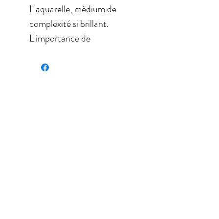
L'aquarelle, médium de
complexité si brillant.
L'importance de
connaître vos couleurs
avant même de peindre.
Découvrez les nuances de
vert possibles à partir de
votre palette.