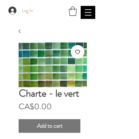
Log In
Charte - le vert
Price
CA$0.00
Add to cart