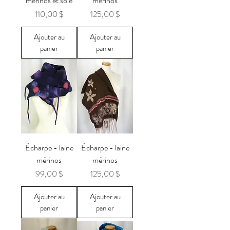
mérinos et soie
mérinos
Prix
Prix
110,00 $
125,00 $
Ajouter au
Ajouter au
panier
panier
Écharpe - laine
Écharpe - laine
mérinos
mérinos
Prix
Prix
99,00 $
125,00 $
Ajouter au
Ajouter au
panier
panier