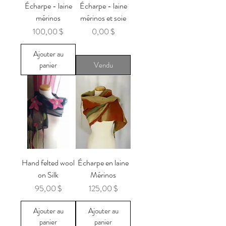
Écharpe - laine
Écharpe - laine
mérinos
mérinos et soie
Prix
Prix
100,00 $
0,00 $
Ajouter au
panier
Vendu
Hand felted wool
Écharpe en laine
on Silk
Mérinos
Prix
Prix
95,00 $
125,00 $
Ajouter au
Ajouter au
panier
panier