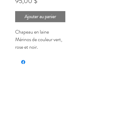
Prix
95,00 $
Ajouter au panier
Chapeau en laine
Mérinos de couleur vert,
rose et noir.
Doux, léger, entièrement
lavable.
Convient à une tête
grandeur 8 '' - 8.5''.