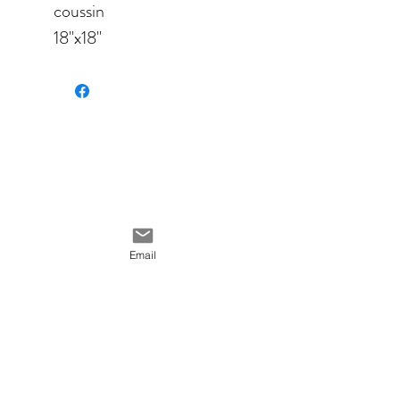
coussin
18''x18''
(45.72cmx45.72cm)
disponible en quatre
tissus différents :
Velours
Toile de lin de coton
Toile en coton
Poly toile
Email
Délai de production 5,4
jours ouvrables pour 1 à 5
articles
Délai de production 3