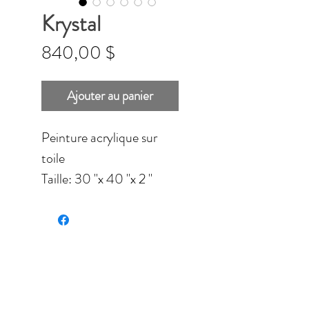
Krystal
Prix
840,00 $
Ajouter au panier
Peinture acrylique sur
toile
Taille: 30 ''x 40 ''x 2 ''
(76,2 x 101,6 x 5,08 cm)
Finition: Vernis satiné
Aucun encadrement
requis
À cause des besoins en