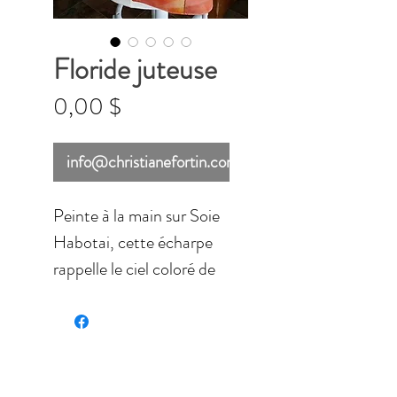
Floride juteuse
Prix
0,00 $
info@christianefortin.com
Peinte à la main sur Soie
Habotai, cette écharpe
rappelle le ciel coloré de
la Floride. Au contour de
la coloration se trouve
une ligne de relief de
couleur cuivre.