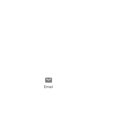
encadrement.
Palette de couleurs:
jaune, bleu, noir, vert,
ocre, animal, chat.
Email