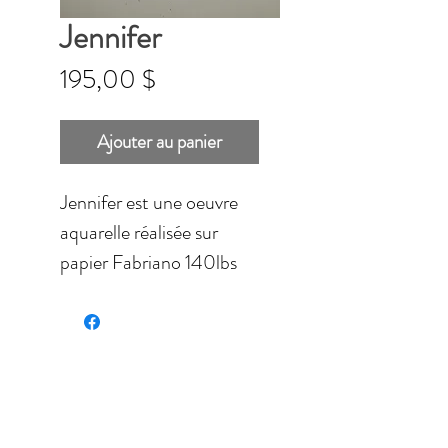
Jennifer
Prix
195,00 $
Ajouter au panier
Jennifer est une oeuvre
aquarelle réalisée sur
papier Fabriano 140lbs
de qualité professionnelle.
Dimensions: 18 '' x 12 ''
(45,72 x 30,48 cm)
Vendue sans