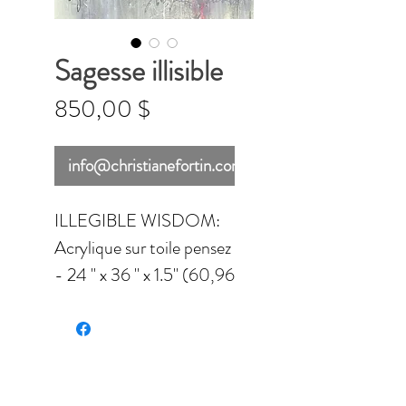
Sagesse illisible
Prix
850,00 $
info@christianefortin.com
ILLEGIBLE WISDOM:
Acrylique sur toile pensez
- 24 '' x 36 '' x 1.5'' (60,96
x 91,44 x 3.81 cm)
Finition: vernis brillant
À cause des besoins en