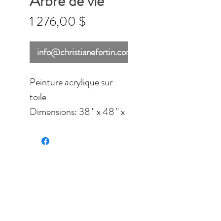
Arbre de vie
Prix
1 276,00 $
info@christianefortin.com
Peinture acrylique sur
toile
Dimensions: 38 '' x 48 '' x
1.5'' (96,52 cm x 121,92 x
3.81 cm)
Finition: vernis lustré.
Ne requiert aucun
encadrement.
À cause des besoins en
matière de transport,