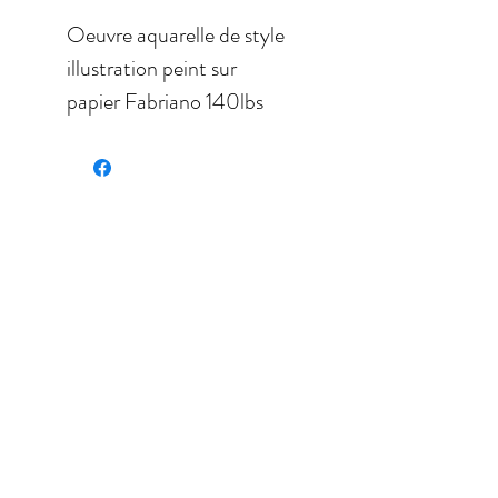
Oeuvre aquarelle de style
illustration peint sur
papier Fabriano 140lbs
de qualité professionelle.
Dimensions: 10 '' x 13,5 ''
(25,4 cm x 33,02 cm)
Vendue sans
encadrement.
Palette de couleurs: bleu,
blanc, vert, noir.