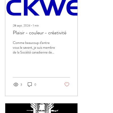
28 sept. 2024
∙
1
min
Plaisir - couleur - créativité
Comme beaucoup d'entre
vous le savent, je suis membre
de la Société canadienne de
l'Aquarelle et je siège
également à son conseil...
3
0