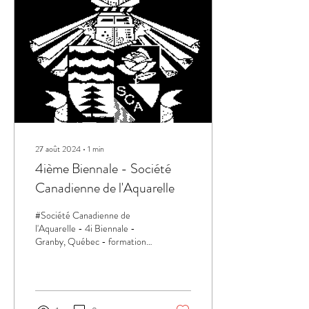
27 août 2024
∙
1
min
4ième Biennale - Société
Canadienne de l'Aquarelle
#Société Canadienne de
l'Aquarelle - 4i Biennale -
Granby, Québec - formations,
ateliers rencontre de
fournisseurs J'y expose une
oeuvre...