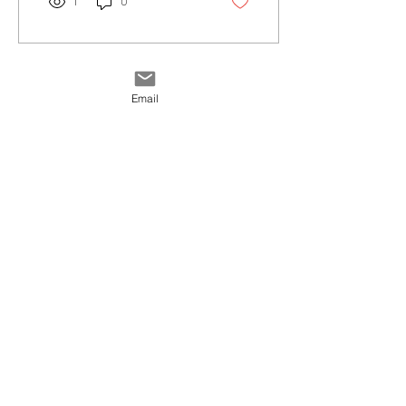
1
0
Email
16 mars 2024
∙
1
min
Membre actif - par élection
À tous ceux qui visitent
régulièrement mon site à la
recherche d'informations,