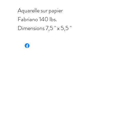
Aquarelle sur papier
Fabriano 140 lbs.
Dimensions 7,5 '' x 5,5 ''
(17,78 x 13,97 cm)
Encadré en noir à 14,4 '' x
11,5 '' (35,56 cm x 27,94
cm).
Recherche: bordeaux,
jaune, pruneau, fruit.