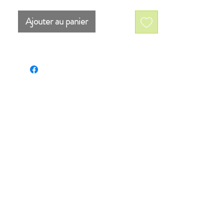
Dimensions: 10'' x 13,5'' (25,4 cm x
33,02 cm)
Ajouter au panier
Vendue sans encadrement.
Palette de couleurs: Jaune, noir,
vert, orange, noir, blanc.
in
A PROTECTION OFFERTE PAR LES LOIS