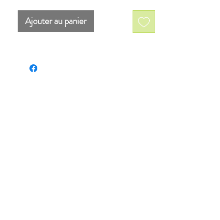
Dimensions: 8 '' x 5 '' (20.32cm x
12.7cm)
Ajouter au panier
Encadrement noir, passe-partout
blanc, sous verre.
Dimensions finales: 12 '' x 15 ''
(30.48cm x 38.1cm)
Palette de couleurs: rouge, beige,
blanc, noir
in
A PROTECTION OFFERTE PAR LES LOIS