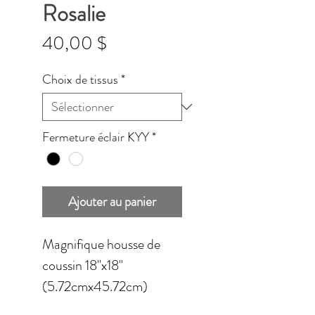
Rosalie
Prix
40,00 $
Choix de tissus
*
Fermeture éclair KYY
*
Ajouter au panier
Magnifique housse de
coussin 18''x18''
(5.72cmx45.72cm)
disponible en quatre