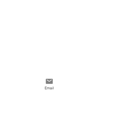
Palette de couleurs: vert,
blanc, écharpe.
Email