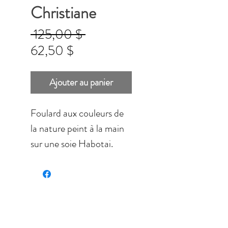
Christiane
Prix
 125,00 $ 
Prix
original
62,50 $
promotionnel
Ajouter au panier
Foulard aux couleurs de
la nature peint à la main
sur une soie Habotai.
Soyeux, lustré, léger et
lavable.
Dimensions: 14 3/4 '' x
58 '' (37,46 x 147,3 cm).