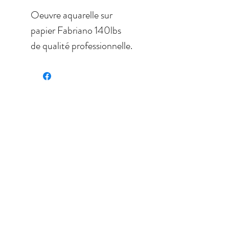
Oeuvre aquarelle sur
papier Fabriano 140lbs
de qualité professionnelle.
Dimensions: 29 '' x 11,5 ''
(73,66 x 27,94 cm)
Vendue sans cadre.
Palette de couleurs:
rouge, blanc, vert,
pomme, fruit.