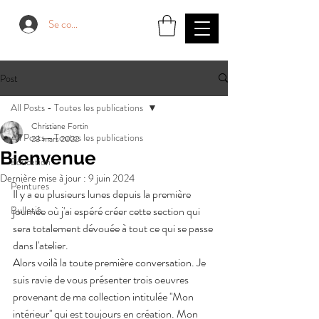
Se connecter
Post
All Posts - Toutes les publications
Christiane Fortin
All Posts - Toutes les publications
23 mars 2022
Bienvenue
Education
Dernière mise à jour :
9 juin 2024
Peintures
Il y a eu plusieurs lunes depuis la première 
Bulletin
journée où j'ai espéré créer cette section qui 
sera totalement dévouée à tout ce qui se passe 
dans l'atelier. 
Alors voilà la toute première conversation. Je 
suis ravie de vous présenter trois oeuvres 
provenant de ma collection intitulée ''Mon 
intérieur'' qui est toujours en création. Mon 